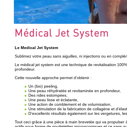
Le
Medical Jet System
Sublimez votre peau sans aiguilles, ni injections ou en comp
Le médical jet system est une technique de revitalisation 100% 
profondeur.
Cette nouvelle approche permet d’obtenir :
Un (bio) peeling,
Une peau réhydratée et revitaminée en profondeur,
Des rides estompées,
Une peau lisse et éclatante,
Une action de comblement et de volumisation,
Une stimulation de la fabrication de collagène et d’élast
D’excellents résultats également sur les vergetures, les
Tout ceci grâce à une pièce à main brevetée qui va propulser 
actifs sous forme de gouttelettes microscopiques et ce sans a